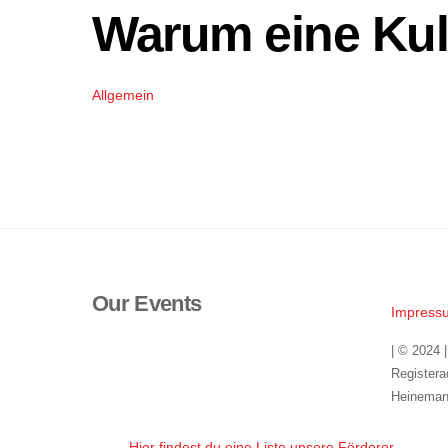
Warum eine Kul
Allgemein
Our Events
Impress
| © 2024 
Registera
Heineman
Hier findest du eine Liste unsere Förderer