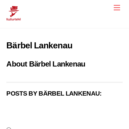
Skip
Men
to
content
Bärbel Lankenau
About
Bärbel Lankenau
POSTS BY BÄRBEL LANKENAU: