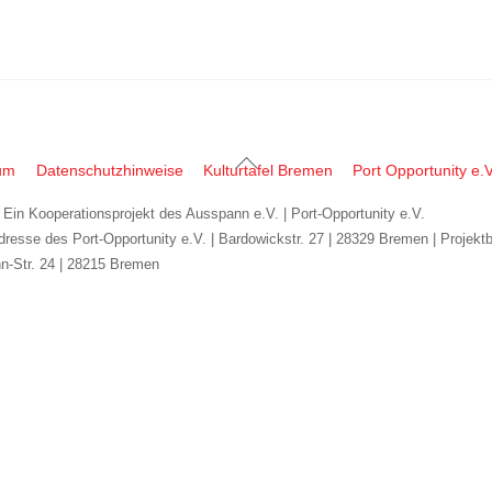
Back
um
Datenschutzhinweise
Kulturtafel Bremen
Port Opportunity e.V
To
| Ein Kooperationsprojekt des Ausspann e.V. | Port-Opportunity e.V.
Top
dresse des Port-Opportunity e.V. | Bardowickstr. 27 | 28329 Bremen | Projekt
n-Str. 24 | 28215 Bremen