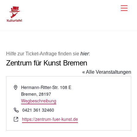
Skip
Men
to
content
Hilfe zur Ticket-Anfrage finden sie
hier
:
Zentrum für Kunst Bremen
« Alle Veranstaltungen
A
Hermann-Ritter-Str. 108 E
d
Bremen
,
28197
r
Wegbeschreibung
e
T
0421 361 32460
s
e
W
https://zentrum-fuer-kunst.de
s
l
e
e
e
b
f