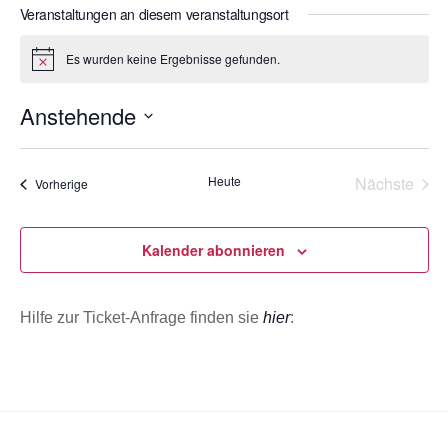
s
Veranstaltungen an diesem veranstaltungsort
o
e
n
i
Es wurden keine Ergebnisse gefunden.
H
t
i
e
n
Anstehende
w
e
D
i
s
a
Heute
Nächste
Veranstaltungen
Vorherige
t
Veransta
u
m
Kalender abonnieren
w
ä
Hilfe zur Ticket-Anfrage finden sie
hier
:
h
l
e
n
.