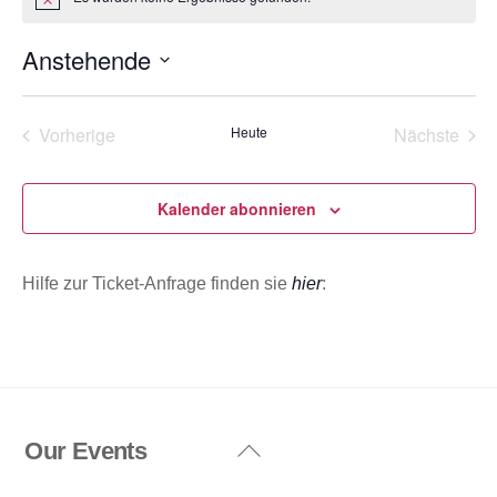
H
i
n
Anstehende
w
e
D
i
s
a
Vorherige
Heute
Nächste
t
Veranstaltungen
Veransta
u
m
Kalender abonnieren
w
ä
Hilfe zur Ticket-Anfrage finden sie
hier
:
h
l
e
n
.
Our Events
Back
To