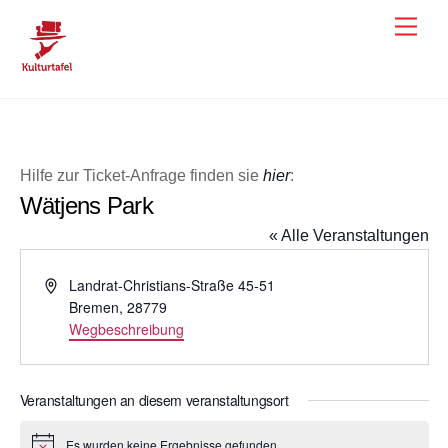
Skip
Men
to
content
Hilfe zur Ticket-Anfrage finden sie
hier
:
Wätjens Park
« Alle Veranstaltungen
A
Landrat-Christians-Straße 45-51
d
Bremen
,
28779
r
Wegbeschreibung
e
s
s
Veranstaltungen an diesem veranstaltungsort
e
Es wurden keine Ergebnisse gefunden.