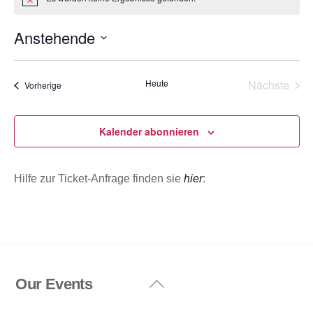
H
i
n
Anstehende
w
e
D
i
s
a
Heute
Nächste
Veranstaltungen
Vorherige
t
Veransta
u
m
Kalender abonnieren
w
ä
Hilfe zur Ticket-Anfrage finden sie
hier
:
h
l
e
n
.
Our Events
Back
To