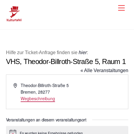
Skip
Men
to
content
Hilfe zur Ticket-Anfrage finden sie
hier
:
VHS, Theodor-Billroth-Straße 5, Raum 1
« Alle Veranstaltungen
A
Theodor-Billroth-Straße 5
d
Bremen
,
28277
r
Wegbeschreibung
e
s
s
Veranstaltungen an diesem veranstaltungsort
e
Es wurden keine Ergebnisse gefunden.