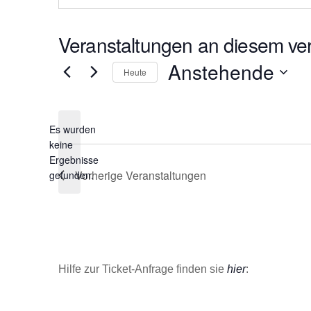
s
e
Veranstaltungen an diesem ver
Anstehende
Heute
D
a
Es wurden
t
keine
u
H
Ergebnisse
m
i
Vorherige
Veranstaltungen
gefunden.
w
n
ä
w
e
h
i
l
s
e
Hilfe zur Ticket-Anfrage finden sie
hier
:
n
.