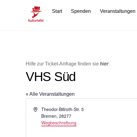
Skip
Start
Spenden
Veranstaltungen
to
content
Hilfe zur Ticket-Anfrage finden sie
hier
:
VHS Süd
« Alle Veranstaltungen
A
Theodor-Billroth-Str. 5
d
Bremen
,
28277
r
Wegbeschreibung
e
s