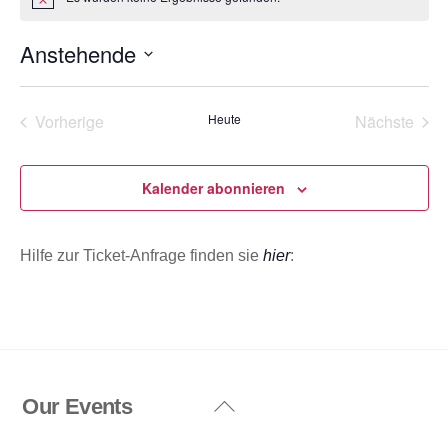
H
i
n
Anstehende
w
e
D
i
s
a
Vorherige
Heute
Nächste
t
Veranstaltungen
Veransta
u
m
Kalender abonnieren
w
ä
Hilfe zur Ticket-Anfrage finden sie
hier
:
h
l
e
n
.
Our Events
Back
To