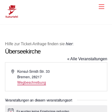
Skip
Men
to
content
Hilfe zur Ticket-Anfrage finden sie
hier
:
Überseekirche
« Alle Veranstaltungen
A
Konsul-Smidt-Str. 33
d
Bremen
,
28217
r
Wegbeschreibung
e
s
s
Veranstaltungen an diesem veranstaltungsort
e
Es wurden keine Ergebnisse gefunden.