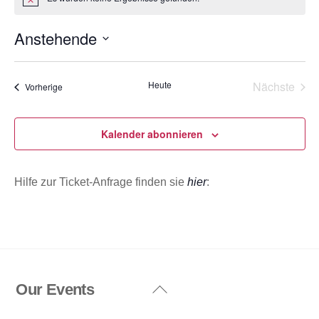
H
i
n
Anstehende
w
e
D
i
s
a
Heute
Nächste
Veranstaltungen
Vorherige
t
Veransta
u
m
Kalender abonnieren
w
ä
Hilfe zur Ticket-Anfrage finden sie
hier
:
h
l
e
n
.
Our Events
Back
To