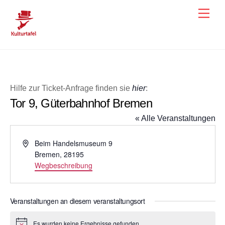
Skip
Men
to
content
Hilfe zur Ticket-Anfrage finden sie
hier
:
Tor 9, Güterbahnhof Bremen
« Alle Veranstaltungen
A
Beim Handelsmuseum 9
d
Bremen
,
28195
r
Wegbeschreibung
e
s
s
Veranstaltungen an diesem veranstaltungsort
e
Es wurden keine Ergebnisse gefunden.