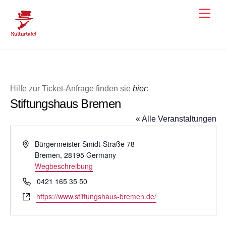
Skip
Men
to
content
Hilfe zur Ticket-Anfrage finden sie
hier
:
Stiftungshaus Bremen
« Alle Veranstaltungen
A
Bürgermeister-Smidt-Straße 78
d
Bremen
,
28195
Germany
r
Wegbeschreibung
e
T
0421 165 35 50
s
e
W
https://www.stiftungshaus-bremen.de/
s
l
e
e
e
b
f