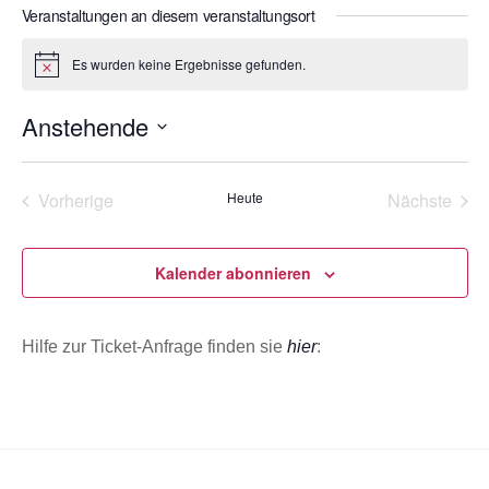
s
Veranstaltungen an diesem veranstaltungsort
o
e
n
i
Es wurden keine Ergebnisse gefunden.
H
t
i
e
n
Anstehende
w
e
D
i
s
a
Vorherige
Heute
Nächste
t
Veranstaltungen
Veransta
u
m
Kalender abonnieren
w
ä
Hilfe zur Ticket-Anfrage finden sie
hier
:
h
l
e
n
.