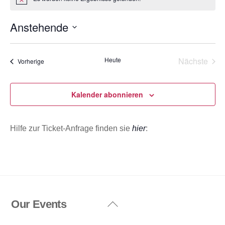
H
i
n
Anstehende
w
e
D
i
s
a
Heute
Nächste
Veranstaltungen
Vorherige
t
Veransta
u
m
Kalender abonnieren
w
ä
Hilfe zur Ticket-Anfrage finden sie
hier
:
h
l
e
n
.
Our Events
Back
To