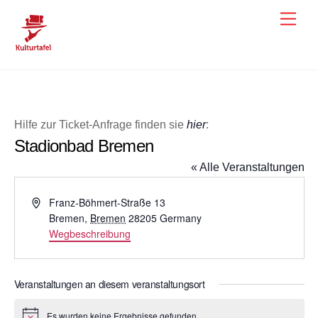
Skip
Men
to
content
Hilfe zur Ticket-Anfrage finden sie
hier
:
Stadionbad Bremen
« Alle Veranstaltungen
A
Franz-Böhmert-Straße 13
d
Bremen
,
Bremen
28205
Germany
r
Wegbeschreibung
e
s
s
Veranstaltungen an diesem veranstaltungsort
e
Es wurden keine Ergebnisse gefunden.