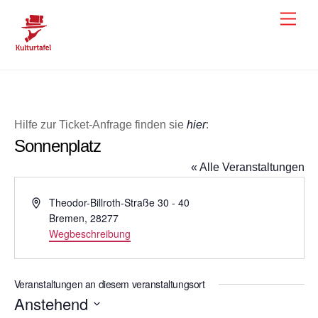
Skip
Men
to
content
Hilfe zur Ticket-Anfrage finden sie
hier
:
Sonnenplatz
« Alle Veranstaltungen
A
Theodor-Billroth-Straße 30 - 40
d
Bremen
,
28277
r
Wegbeschreibung
e
s
s
Veranstaltungen an diesem veranstaltungsort
e
Anstehend