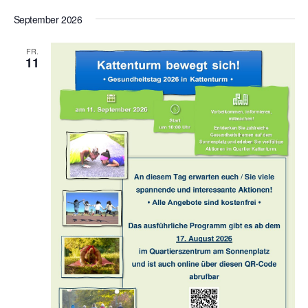
D
September 2026
a
t
FR.
u
11
m
w
ä
h
l
e
n
.