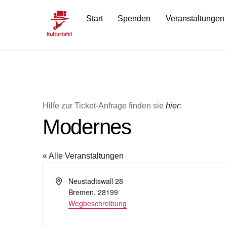
Skip
Start
Spenden
Veranstaltungen
to
content
Hilfe zur Ticket-Anfrage finden sie
hier
:
Modernes
« Alle Veranstaltungen
A
Neustadtswall 28
d
Bremen
,
28199
r
Wegbeschreibung
e
s