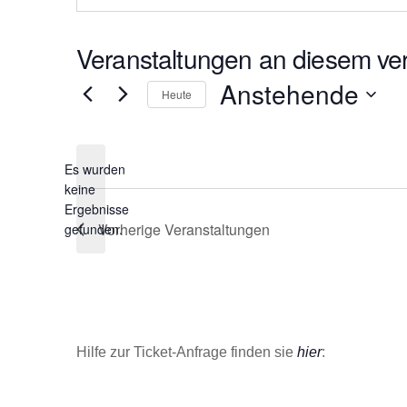
s
e
Veranstaltungen an diesem ver
Anstehende
Heute
D
a
Es wurden
t
keine
u
H
Ergebnisse
m
i
Vorherige
Veranstaltungen
gefunden.
w
n
ä
w
e
h
i
l
s
e
Hilfe zur Ticket-Anfrage finden sie
hier
:
n
.