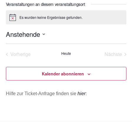
s
Veranstaltungen an diesem veranstaltungsort
o
e
n
i
Es wurden keine Ergebnisse gefunden.
H
t
i
e
n
Anstehende
w
e
D
i
s
a
Vorherige
Heute
Nächste
t
Veranstaltungen
Veransta
u
m
Kalender abonnieren
w
ä
Hilfe zur Ticket-Anfrage finden sie
hier
:
h
l
e
n
.