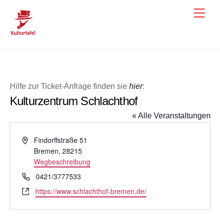
Skip
Men
to
content
Hilfe zur Ticket-Anfrage finden sie
hier
:
Kulturzentrum Schlachthof
« Alle Veranstaltungen
A
Findorffstraße 51
d
Bremen
,
28215
r
Wegbeschreibung
e
T
0421/3777533
s
e
W
https://www.schlachthof-bremen.de/
s
l
e
e
e
b
f