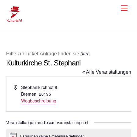
Skip
Men
to
content
Hilfe zur Ticket-Anfrage finden sie
hier
:
Kulturkirche St. Stephani
« Alle Veranstaltungen
A
Stephanikirchhof 8
d
Bremen
,
28195
r
Wegbeschreibung
e
s
s
Veranstaltungen an diesem veranstaltungsort
e
Es wurden keine Ergebnisse gefunden.