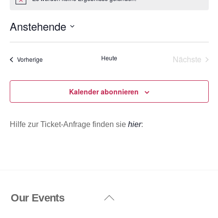
H
i
n
Anstehende
w
e
D
i
s
a
Heute
Nächste
Veranstaltungen
Vorherige
t
Veransta
u
m
Kalender abonnieren
w
ä
Hilfe zur Ticket-Anfrage finden sie
hier
:
h
l
e
n
.
Our Events
Back
To