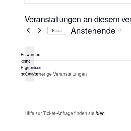
s
e
Veranstaltungen an diesem ver
Anstehende
Heute
D
a
Es wurden
t
keine
u
H
Ergebnisse
m
i
Vorherige
Veranstaltungen
gefunden.
w
n
ä
w
e
h
i
l
s
e
Hilfe zur Ticket-Anfrage finden sie
hier
:
n
.