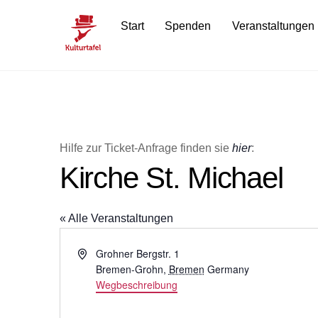
Skip
Start
Spenden
Veranstaltungen
to
content
Hilfe zur Ticket-Anfrage finden sie
hier
:
Kirche St. Michael
« Alle Veranstaltungen
A
Grohner Bergstr. 1
d
Bremen-Grohn
,
Bremen
Germany
r
Wegbeschreibung
e
s