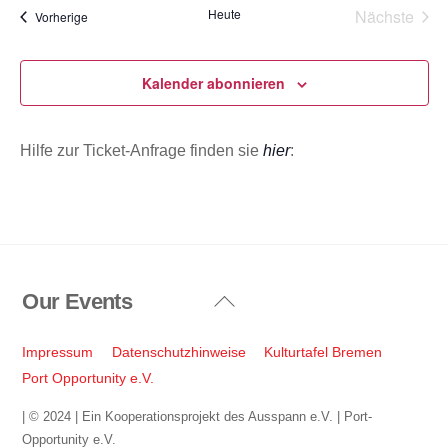
Heute
Nächste
Veranstaltungen
Vorherige
Veransta
Kalender abonnieren
Hilfe zur Ticket-Anfrage finden sie
hier
:
Our Events
Back
To
Top
Impressum
Datenschutzhinweise
Kulturtafel Bremen
Port Opportunity e.V.
| © 2024 | Ein Kooperationsprojekt des Ausspann e.V. | Port-
Opportunity e.V.