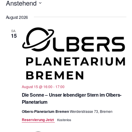
Anstehend
o
D
n
August 2026
a
t
SA.
u
15
m
w
ä
h
l
e
August 15 @ 16:00
-
17:00
n
Die Sonne – Unser lebendiger Stern im Olbers-
.
Planetarium
Olbers-Planetarium Bremen
Werderstrasse 73, Bremen
Reservierung Jetzt
Kostenlos