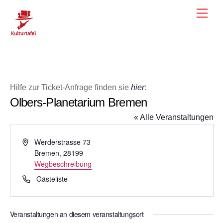
Skip
Men
to
content
Hilfe zur Ticket-Anfrage finden sie
hier
:
Olbers-Planetarium Bremen
« Alle Veranstaltungen
A
Werderstrasse 73
d
Bremen
,
28199
r
Wegbeschreibung
e
T
Gästeliste
s
e
s
l
e
e
Veranstaltungen an diesem veranstaltungsort
f