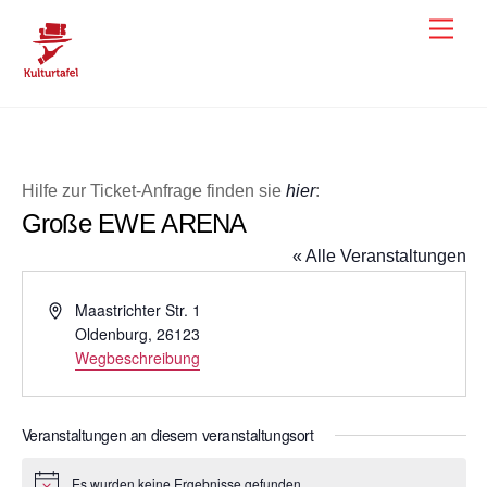
Skip
Men
to
content
Hilfe zur Ticket-Anfrage finden sie
hier
:
Große EWE ARENA
« Alle Veranstaltungen
A
Maastrichter Str. 1
d
Oldenburg
,
26123
r
Wegbeschreibung
e
s
s
Veranstaltungen an diesem veranstaltungsort
e
Es wurden keine Ergebnisse gefunden.