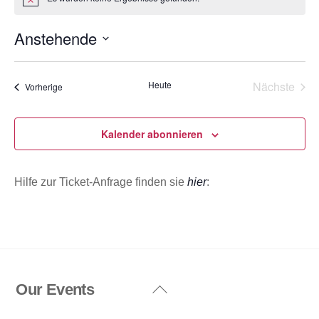
H
i
n
Anstehende
w
e
D
i
s
a
Heute
Nächste
Veranstaltungen
Vorherige
t
Veransta
u
m
Kalender abonnieren
w
ä
Hilfe zur Ticket-Anfrage finden sie
hier
:
h
l
e
n
.
Our Events
Back
To