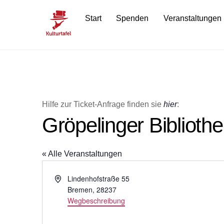
Skip
Start
Spenden
Veranstaltungen
to
content
Hilfe zur Ticket-Anfrage finden sie
hier
:
Gröpelinger Bibliothe
« Alle Veranstaltungen
A
Lindenhofstraße 55
d
Bremen
,
28237
r
Wegbeschreibung
e
s