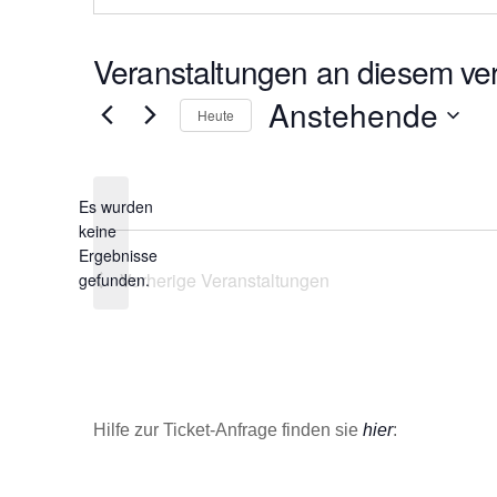
s
e
Veranstaltungen an diesem ver
Anstehende
Heute
D
a
Es wurden
t
keine
u
H
Ergebnisse
m
i
Vorherige
Veranstaltungen
gefunden.
w
n
ä
w
e
h
i
l
s
e
Hilfe zur Ticket-Anfrage finden sie
hier
:
n
.