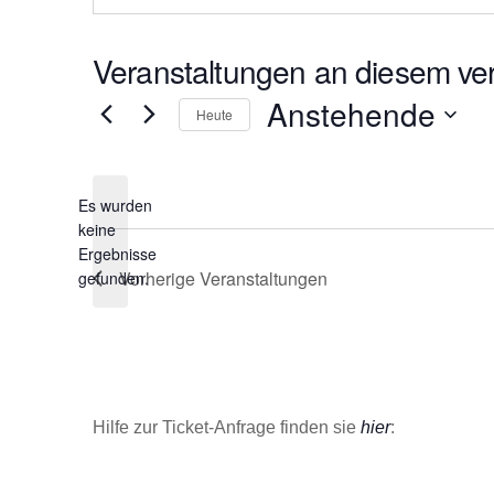
s
e
Veranstaltungen an diesem ver
Anstehende
Heute
D
a
Es wurden
t
keine
u
H
Ergebnisse
m
i
Vorherige
Veranstaltungen
gefunden.
w
n
ä
w
e
h
i
l
s
e
Hilfe zur Ticket-Anfrage finden sie
hier
:
n
.