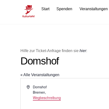
Skip
Start
Spenden
Veranstaltungen
to
content
Hilfe zur Ticket-Anfrage finden sie
hier
:
Domshof
« Alle Veranstaltungen
A
Domshof
d
Bremen
,
r
Wegbeschreibung
e
s