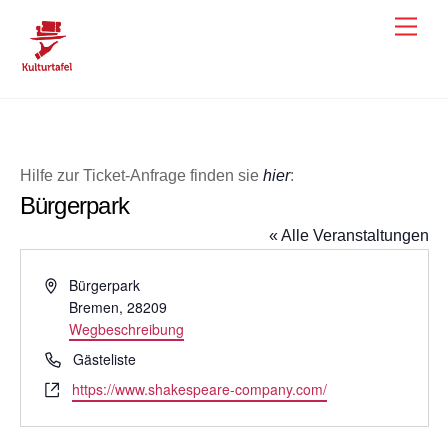
Skip
Men
to
content
Hilfe zur Ticket-Anfrage finden sie
hier
:
Bürgerpark
« Alle Veranstaltungen
A
Bürgerpark
d
Bremen
,
28209
r
Wegbeschreibung
e
T
Gästeliste
s
e
W
https://www.shakespeare-company.com/
s
l
e
e
e
b
f