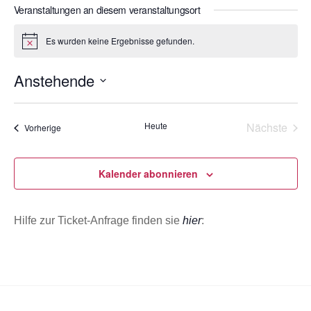
s
Veranstaltungen an diesem veranstaltungsort
o
e
n
i
Es wurden keine Ergebnisse gefunden.
H
t
i
e
n
Anstehende
w
e
D
i
s
a
Heute
Nächste
Veranstaltungen
Vorherige
t
Veransta
u
m
Kalender abonnieren
w
ä
Hilfe zur Ticket-Anfrage finden sie
hier
:
h
l
e
n
.