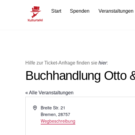
Skip
Start
Spenden
Veranstaltungen
to
content
Hilfe zur Ticket-Anfrage finden sie
hier
:
Buchhandlung Otto 
« Alle Veranstaltungen
A
Breite Str. 21
d
Bremen
,
28757
r
Wegbeschreibung
e
s