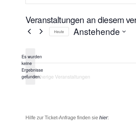
s
e
Veranstaltungen an diesem ver
Anstehende
Heute
D
a
Es wurden
t
keine
u
H
Ergebnisse
m
i
Vorherige
Veranstaltungen
gefunden.
w
n
ä
w
e
h
i
l
s
e
Hilfe zur Ticket-Anfrage finden sie
hier
:
n
.