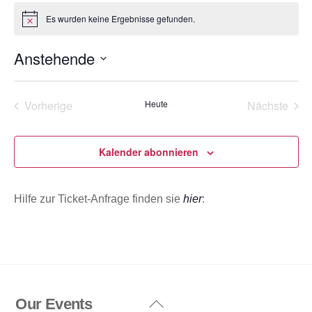
o
Es wurden keine Ergebnisse gefunden.
H
n
i
n
Anstehende
w
e
D
i
s
a
Vorherige
Heute
Nächste
t
Veranstaltungen
Veransta
u
m
Kalender abonnieren
w
ä
Hilfe zur Ticket-Anfrage finden sie
hier
:
h
l
e
n
.
Our Events
Back