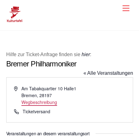
Skip
Men
to
content
Hilfe zur Ticket-Anfrage finden sie
hier
:
Bremer Philharmoniker
« Alle Veranstaltungen
A
Am Tabakquartier 10 Halle1
d
Bremen
,
28197
r
Wegbeschreibung
e
T
Ticketversand
s
e
s
l
e
e
Veranstaltungen an diesem veranstaltungsort
f