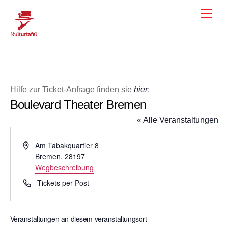
Skip
Men
to
content
Hilfe zur Ticket-Anfrage finden sie
hier
:
Boulevard Theater Bremen
« Alle Veranstaltungen
A
Am Tabakquartier 8
d
Bremen
,
28197
r
Wegbeschreibung
e
T
Tickets per Post
s
e
s
l
e
e
Veranstaltungen an diesem veranstaltungsort
f