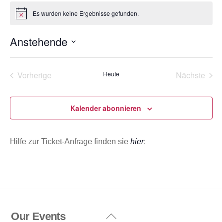
o
Es wurden keine Ergebnisse gefunden.
H
n
i
n
Anstehende
w
e
D
i
s
a
Vorherige
Heute
Nächste
t
Veranstaltungen
Veransta
u
m
Kalender abonnieren
w
ä
Hilfe zur Ticket-Anfrage finden sie
hier
:
h
l
e
n
.
Our Events
Back