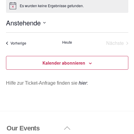
Es wurden keine Ergebnisse gefunden.
H
i
n
Anstehende
w
e
D
i
s
a
Heute
Nächste
Veranstaltungen
Vorherige
t
Veransta
u
m
Kalender abonnieren
w
ä
Hilfe zur Ticket-Anfrage finden sie
hier
:
h
l
e
n
.
Our Events
Back