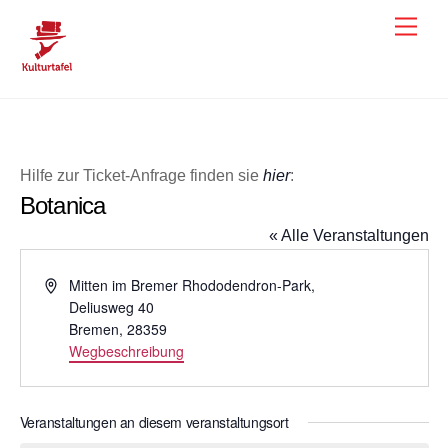
Skip
Men
to
content
Hilfe zur Ticket-Anfrage finden sie
hier
:
Botanica
« Alle Veranstaltungen
A
Mitten im Bremer Rhododendron-Park,
d
Deliusweg 40
r
Bremen
,
28359
e
Wegbeschreibung
s
s
e
Veranstaltungen an diesem veranstaltungsort