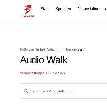
Skip
Start
Spenden
Veranstaltungen
to
content
Hilfe zur Ticket-Anfrage finden sie
hier
:
Audio Walk
Veranstaltungen
Audio Walk
Veranstaltungen
Veranstaltungen
B
i
Suche
t