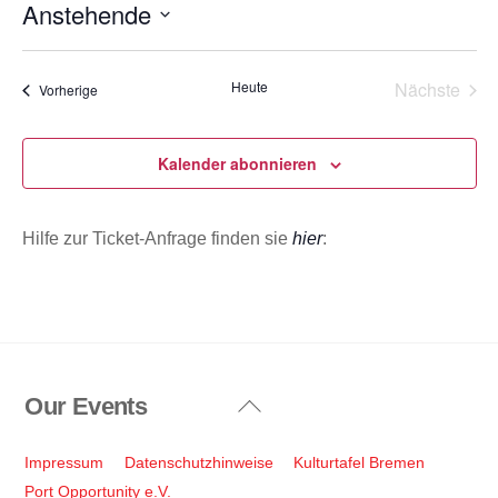
Anstehende
w
e
D
i
s
a
Heute
Nächste
Veranstaltungen
Vorherige
t
Veransta
u
m
Kalender abonnieren
w
ä
Hilfe zur Ticket-Anfrage finden sie
hier
:
h
l
e
n
.
Our Events
Back
To
Top
Impressum
Datenschutzhinweise
Kulturtafel Bremen
Port Opportunity e.V.