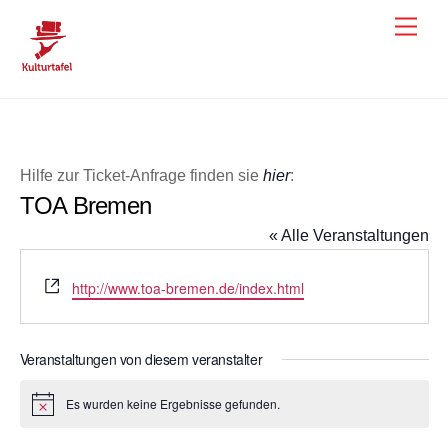
Skip
Men
to
content
Hilfe zur Ticket-Anfrage finden sie
hier
:
TOA Bremen
« Alle Veranstaltungen
W
http://www.toa-bremen.de/index.html
e
b
s
Veranstaltungen von diesem veranstalter
e
i
Es wurden keine Ergebnisse gefunden.
H
t
i
e
n