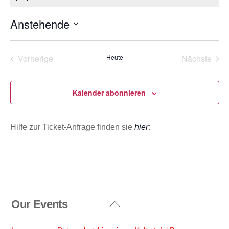
n
i
n
Anstehende
w
e
D
i
s
a
Vorherige
Heute
Nächste
t
Veranstaltungen
Veransta
u
m
Kalender abonnieren
w
ä
Hilfe zur Ticket-Anfrage finden sie
hier
:
h
l
e
n
.
Our Events
Back
To
Top