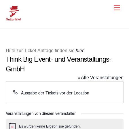
Skip
Men
to
content
Hilfe zur Ticket-Anfrage finden sie
hier
:
Think Big Event- und Veranstaltungs-
GmbH
« Alle Veranstaltungen
T
Ausgabe der Tickets vor der Location
e
l
e
Veranstaltungen von diesem veranstalter
f
o
Es wurden keine Ergebnisse gefunden.
H