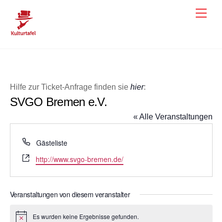
Skip
Men
to
content
Hilfe zur Ticket-Anfrage finden sie
hier
:
SVGO Bremen e.V.
« Alle Veranstaltungen
T
Gästeliste
e
W
http://www.svgo-bremen.de/
l
e
e
b
f
s
Veranstaltungen von diesem veranstalter
o
e
n
i
Es wurden keine Ergebnisse gefunden.
H