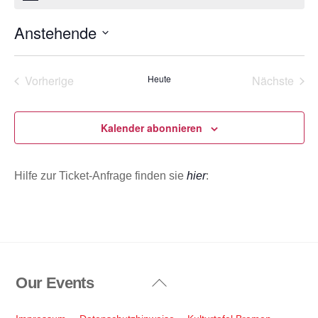
t
i
e
n
Anstehende
w
e
D
i
s
a
Vorherige
Heute
Nächste
t
Veranstaltungen
Veransta
u
m
Kalender abonnieren
w
ä
Hilfe zur Ticket-Anfrage finden sie
hier
:
h
l
e
n
.
Our Events
Back
To
Top