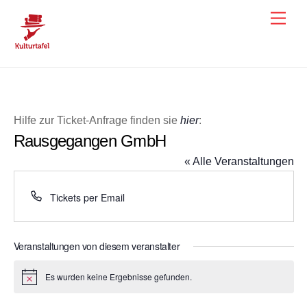
Skip
Men
to
content
Hilfe zur Ticket-Anfrage finden sie
hier
:
Rausgegangen GmbH
« Alle Veranstaltungen
T
Tickets per Email
e
l
e
Veranstaltungen von diesem veranstalter
f
o
Es wurden keine Ergebnisse gefunden.
H
n
i
n