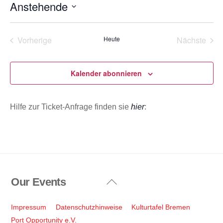
Anstehende
w
e
D
i
s
a
Vorherige
Heute
Nächste
t
Veranstaltungen
Veransta
u
m
Kalender abonnieren
w
ä
Hilfe zur Ticket-Anfrage finden sie
hier
:
h
l
e
n
.
Our Events
Back
To
Top
Impressum
Datenschutzhinweise
Kulturtafel Bremen
Port Opportunity e.V.