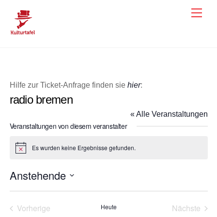
Skip
Men
to
content
Hilfe zur Ticket-Anfrage finden sie
hier
:
radio bremen
« Alle Veranstaltungen
Veranstaltungen von diesem veranstalter
Es wurden keine Ergebnisse gefunden.
H
i
n
Anstehende
w
e
D
i
s
a
Vorherige
Heute
Nächste
t