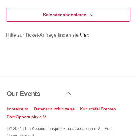
Veranstaltungen
Veransta
u
m
Kalender abonnieren
w
ä
Hilfe zur Ticket-Anfrage finden sie
hier
:
h
l
e
n
.
Our Events
Back
To
Top
Impressum
Datenschutzhinweise
Kulturtafel Bremen
Port Opportunity e.V.
| © 2024 | Ein Kooperationsprojekt des Ausspann e.V. | Port-
Opportunity e.V.