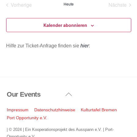
a
Vorherige
Heute
Nächste
t
Veranstaltungen
Veransta
u
m
Kalender abonnieren
w
ä
Hilfe zur Ticket-Anfrage finden sie
hier
:
h
l
e
n
.
Our Events
Back
To
Top
Impressum
Datenschutzhinweise
Kulturtafel Bremen
Port Opportunity e.V.
| © 2024 | Ein Kooperationsprojekt des Ausspann e.V. | Port-
Opportunity e.V.