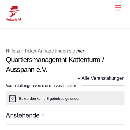
Skip
Men
to
content
Hilfe zur Ticket-Anfrage finden sie
hier
:
Quartiersmanagemnt Kattenturm /
Ausspann e.V.
« Alle Veranstaltungen
Veranstaltungen von diesem veranstalter
Es wurden keine Ergebnisse gefunden.
H
i
n
Anstehende
w
e
D
i
s