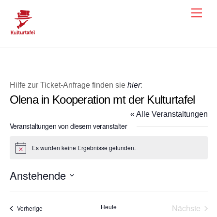
Skip
Men
to
content
Hilfe zur Ticket-Anfrage finden sie
hier
:
Olena in Kooperation mt der Kulturtafel
« Alle Veranstaltungen
Veranstaltungen von diesem veranstalter
Es wurden keine Ergebnisse gefunden.
H
i
n
Anstehende
w
e
D
i
s
a
Heute
Nächste
Veranstaltungen
Vorherige
t