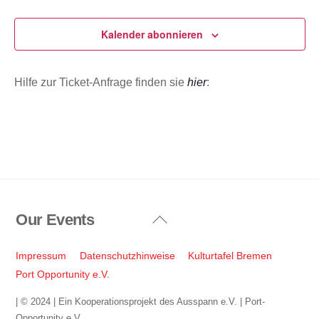
Veransta
u
m
Kalender abonnieren
w
ä
Hilfe zur Ticket-Anfrage finden sie
hier
:
h
l
e
n
.
Our Events
Back
To
Top
Impressum
Datenschutzhinweise
Kulturtafel Bremen
Port Opportunity e.V.
| © 2024 | Ein Kooperationsprojekt des Ausspann e.V. | Port-
Opportunity e.V.