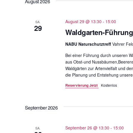
August 2026
t
u
m
August 29 @ 13:30
-
15:00
SA.
29
w
Waldgarten-Führun
ä
h
NABU Naturschutztreff
Vahrer Fe
l
Bei einer Führung durch unseren W
e
aus Obst-und Nussbäumen,Beerenstr
n
Waldgärten zur Artenvielfalt und de
.
die Planung und Entstehung unsere
Reservierung Jetzt
Kostenlos
September 2026
September 26 @ 13:30
-
15:00
SA.