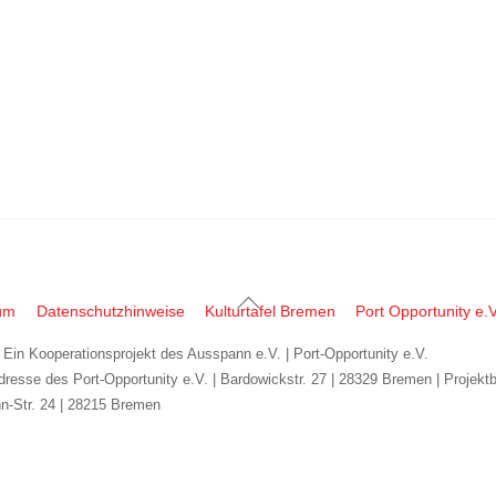
Back
um
Datenschutzhinweise
Kulturtafel Bremen
Port Opportunity e.V
To
| Ein Kooperationsprojekt des Ausspann e.V. | Port-Opportunity e.V.
Top
dresse des Port-Opportunity e.V. | Bardowickstr. 27 | 28329 Bremen | Projekt
n-Str. 24 | 28215 Bremen