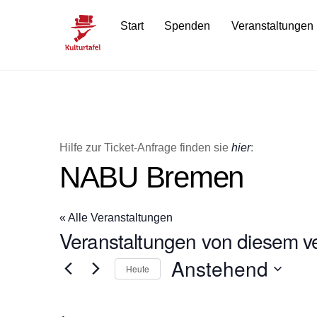
Skip
Start
Spenden
Veranstaltungen
to
content
Hilfe zur Ticket-Anfrage finden sie
hier
:
NABU Bremen
« Alle Veranstaltungen
Veranstaltungen von diesem ve
Anstehend
Heute
D
a