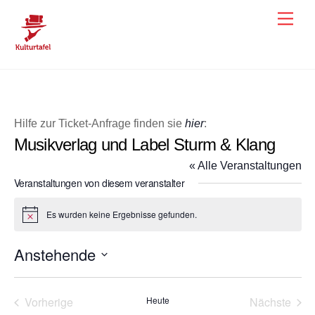
Skip
Men
to
content
Hilfe zur Ticket-Anfrage finden sie
hier
:
Musikverlag und Label Sturm & Klang
« Alle Veranstaltungen
Veranstaltungen von diesem veranstalter
Es wurden keine Ergebnisse gefunden.
H
i
n
Anstehende
w
e
D
i
s
a
Vorherige
Heute
Nächste
t