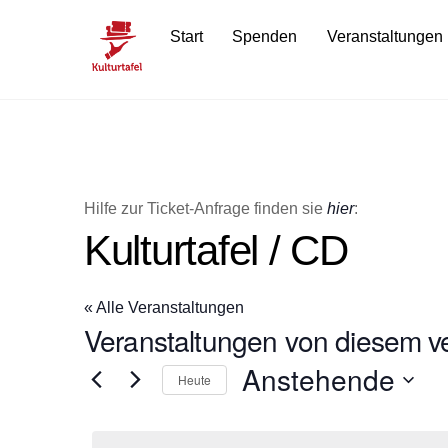
Skip
Start
Spenden
Veranstaltungen
to
content
Hilfe zur Ticket-Anfrage finden sie
hier
:
Kulturtafel / CD
« Alle Veranstaltungen
Veranstaltungen von diesem ve
Anstehende
Heute
D
a