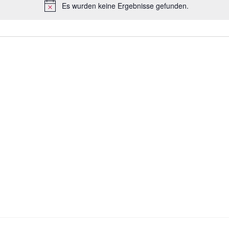
Es wurden keine Ergebnisse gefunden.
H
i
n
w
e
i
s