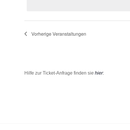
t
u
m
w
Vorherige
Veranstaltungen
ä
h
l
e
n
.
Hilfe zur Ticket-Anfrage finden sie
hier
: