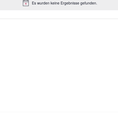
Es wurden keine Ergebnisse gefunden.
H
i
n
w
e
i
s