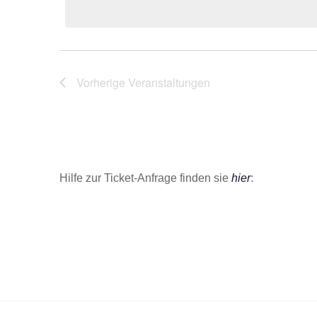
t
u
m
w
Vorherige
Veranstaltungen
ä
h
l
e
n
.
Hilfe zur Ticket-Anfrage finden sie
hier
: