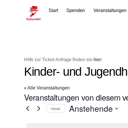
Skip
Start
Spenden
Veranstaltungen
to
content
Hilfe zur Ticket-Anfrage finden sie
hier
:
Kinder- und Jugendh
« Alle Veranstaltungen
Veranstaltungen von diesem ve
Anstehende
Heute
D
a