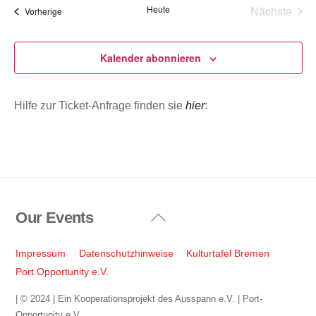
a
Heute
Nächste
Veranstaltungen
Vorherige
t
Veransta
u
m
Kalender abonnieren
w
ä
Hilfe zur Ticket-Anfrage finden sie
hier
:
h
l
e
n
.
Our Events
Back
To
Top
Impressum
Datenschutzhinweise
Kulturtafel Bremen
Port Opportunity e.V.
| © 2024 | Ein Kooperationsprojekt des Ausspann e.V. | Port-
Opportunity e.V.