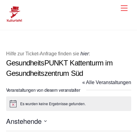
Skip
Men
to
content
Hilfe zur Ticket-Anfrage finden sie
hier
:
GesundheitsPUNKT Kattenturm im
Gesundheitszentrum Süd
« Alle Veranstaltungen
Veranstaltungen von diesem veranstalter
Es wurden keine Ergebnisse gefunden.
H
i
n
Anstehende
w
e
D
i
s