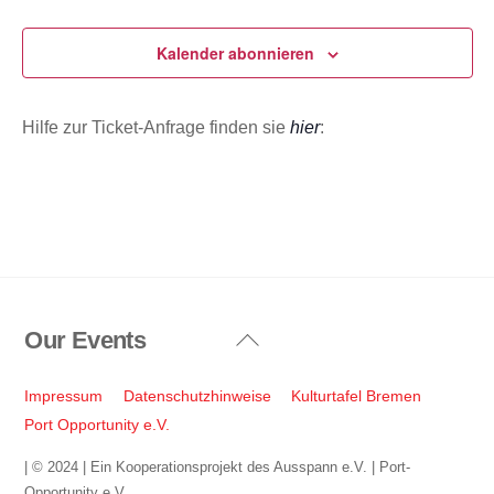
Veranstaltungen
Veransta
u
m
Kalender abonnieren
w
ä
Hilfe zur Ticket-Anfrage finden sie
hier
:
h
l
e
n
.
Our Events
Back
To
Top
Impressum
Datenschutzhinweise
Kulturtafel Bremen
Port Opportunity e.V.
| © 2024 | Ein Kooperationsprojekt des Ausspann e.V. | Port-
Opportunity e.V.