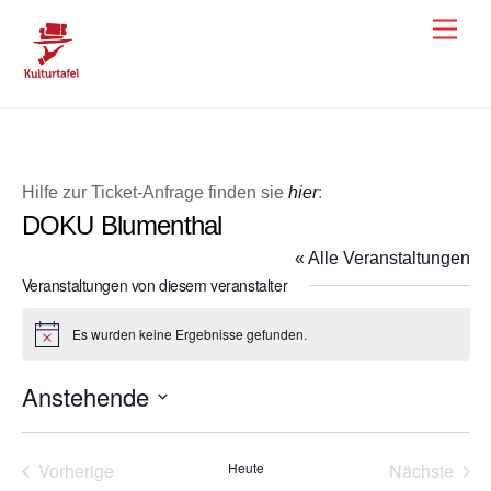
Skip
Men
to
content
Hilfe zur Ticket-Anfrage finden sie
hier
:
DOKU Blumenthal
« Alle Veranstaltungen
Veranstaltungen von diesem veranstalter
Es wurden keine Ergebnisse gefunden.
H
i
n
Anstehende
w
e
D
i
s
a
Vorherige
Heute
Nächste
t