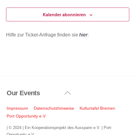
Veranstaltungen
Veransta
u
m
Kalender abonnieren
w
ä
Hilfe zur Ticket-Anfrage finden sie
hier
:
h
l
e
n
.
Our Events
Back
To
Top
Impressum
Datenschutzhinweise
Kulturtafel Bremen
Port Opportunity e.V.
| © 2024 | Ein Kooperationsprojekt des Ausspann e.V. | Port-
Opportunity e.V.