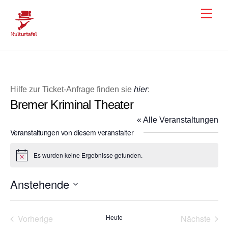
Skip
Men
to
content
Hilfe zur Ticket-Anfrage finden sie
hier
:
Bremer Kriminal Theater
« Alle Veranstaltungen
Veranstaltungen von diesem veranstalter
Es wurden keine Ergebnisse gefunden.
H
i
n
Anstehende
w
e
D
i
s
a
Vorherige
Heute
Nächste
t