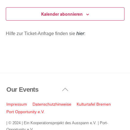
Veranstaltungen
Veransta
u
m
Kalender abonnieren
w
ä
Hilfe zur Ticket-Anfrage finden sie
hier
:
h
l
e
n
.
Our Events
Back
To
Top
Impressum
Datenschutzhinweise
Kulturtafel Bremen
Port Opportunity e.V.
| © 2024 | Ein Kooperationsprojekt des Ausspann e.V. | Port-
Opportunity e.V.