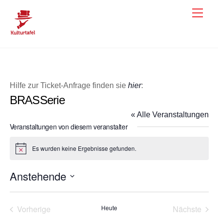
Skip
Men
to
content
Hilfe zur Ticket-Anfrage finden sie
hier
:
BRASSerie
« Alle Veranstaltungen
Veranstaltungen von diesem veranstalter
Es wurden keine Ergebnisse gefunden.
H
i
n
Anstehende
w
e
D
i
s
a
Vorherige
Heute
Nächste
t