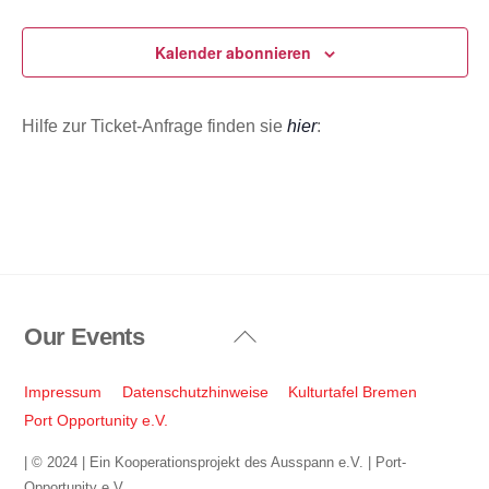
Veransta
u
m
Kalender abonnieren
w
ä
Hilfe zur Ticket-Anfrage finden sie
hier
:
h
l
e
n
.
Our Events
Back
To
Top
Impressum
Datenschutzhinweise
Kulturtafel Bremen
Port Opportunity e.V.
| © 2024 | Ein Kooperationsprojekt des Ausspann e.V. | Port-
Opportunity e.V.