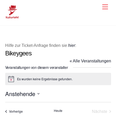
Skip
Men
to
content
Hilfe zur Ticket-Anfrage finden sie
hier
:
Bikeygees
« Alle Veranstaltungen
Veranstaltungen von diesem veranstalter
Es wurden keine Ergebnisse gefunden.
H
i
n
Anstehende
w
e
D
i
s
a
Heute
Nächste
Veranstaltungen
Vorherige
t