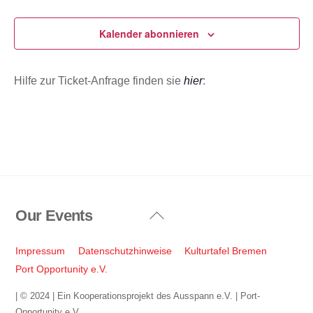
Veranstaltungen
Veransta
u
m
Kalender abonnieren
w
ä
Hilfe zur Ticket-Anfrage finden sie
hier
:
h
l
e
n
.
Our Events
Back
To
Top
Impressum
Datenschutzhinweise
Kulturtafel Bremen
Port Opportunity e.V.
| © 2024 | Ein Kooperationsprojekt des Ausspann e.V. | Port-
Opportunity e.V.