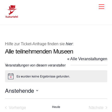
Skip
Men
to
content
Hilfe zur Ticket-Anfrage finden sie
hier
:
Alle teilnehmenden Museen
« Alle Veranstaltungen
Veranstaltungen von diesem veranstalter
Es wurden keine Ergebnisse gefunden.
H
i
n
Anstehende
w
e
D
i
s
a
Vorherige
Heute
Nächste
t