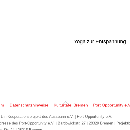
Yoga zur Entspannung
Back
um
Datenschutzhinweise
Kulturtafel Bremen
Port Opportunity e.V
To
| Ein Kooperationsprojekt des Ausspann e.V. | Port-Opportunity e.V.
Top
dresse des Port-Opportunity e.V. | Bardowickstr. 27 | 28329 Bremen | Projekt
n-Str. 24 | 28215 Bremen