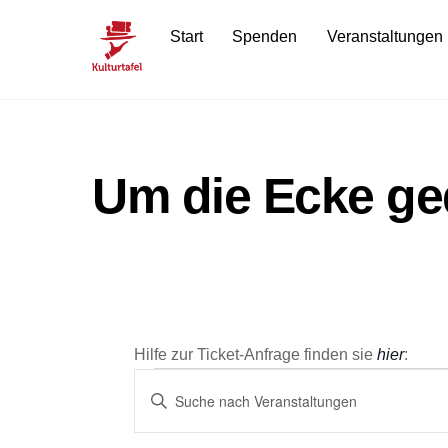
Skip
Start
Spenden
Veranstaltungen
to
content
Um die Ecke ge
Hilfe zur Ticket-Anfrage finden sie
hier
:
Veranstaltun
Veranstaltungen
B
i
Suche
t