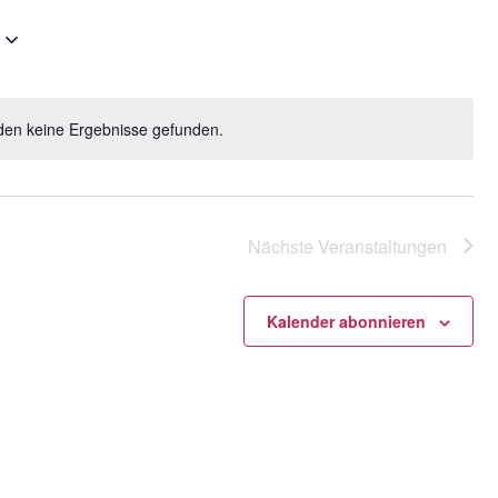
Navigatio
den keine Ergebnisse gefunden.
H
i
n
w
e
Nächste
Veranstaltungen
i
s
Kalender abonnieren