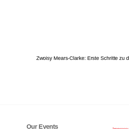
n
e
.
i
n
g
e
b
e
Zwoisy Mears-Clarke: Erste Schritte zu 
n
.
S
u
c
h
e
n
a
Our Events
c
Impress