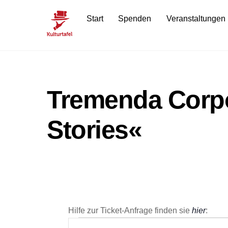
Skip
Start
Spenden
Veranstaltungen
to
content
Tremenda Corpo
Stories«
Hilfe zur Ticket-Anfrage finden sie
hier
: