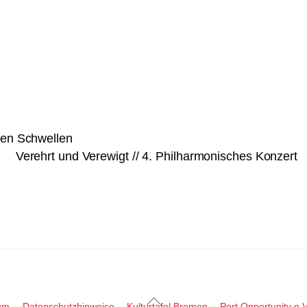
den Schwellen
Verehrt und Verewigt // 4. Philharmonisches Konzert
Back
um
Datenschutzhinweise
Kulturtafel Bremen
Port Opportunity e.V