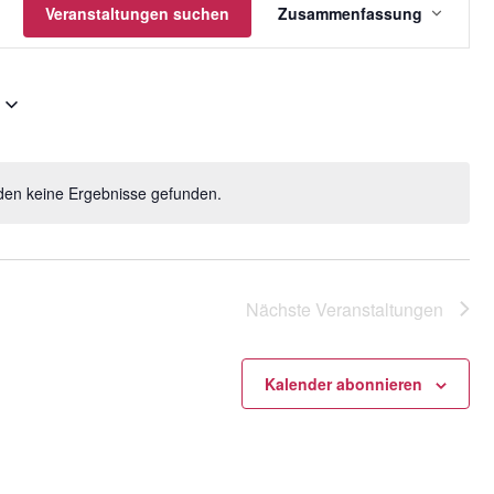
gen
Veranstaltungen suchen
Zusammenfassung
Ansichten
Navigatio
den keine Ergebnisse gefunden.
H
i
n
w
e
Nächste
Veranstaltungen
i
s
Kalender abonnieren