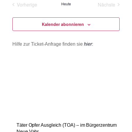
a
Navig
und
a
Vorherige
Heute
Nächste
e
m
t
Veranstaltungen
Veranstaltu
Ansichten
m
u
e
Navigatio
m
Kalender abonnieren
n
f
a
a
u
s
Hilfe zur Ticket-Anfrage finden sie
hier
:
s
s
u
w
n
g
ä
h
l
e
n
.
Täter Opfer Ausgleich (TOA) – im Bürgerzentrum
Neue Vahr