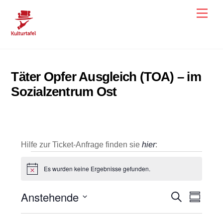
Skip
Men
to
content
Täter Opfer Ausgleich (TOA) – im
Sozialzentrum Ost
Hilfe zur Ticket-Anfrage finden sie
hier
:
Veranstaltungen
Es wurden keine Ergebnisse gefunden.
H
i
n
Anstehende
Veranstal
Veran
S
w
Z
e
u
u
Ansic
D
Suche
i
c
s
s
h