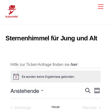
Skip
Men
to
content
Sternenhimmel für Jung und Alt
Hilfe zur Ticket-Anfrage finden sie
hier
:
Veranstaltungen
Es wurden keine Ergebnisse gefunden.
H
i
n
Anstehende
Veranstal
Veran
S
w
Z
e
u
u
Ansic
D
Suche
i
c
s
s
h
a
Navig
und
a
Vorherige
Heute
Nächste
e
m
t