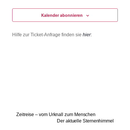
Veranstaltungen
Veranstaltu
Ansichten
m
u
e
Navigatio
m
Kalender abonnieren
n
f
a
a
u
s
Hilfe zur Ticket-Anfrage finden sie
hier
:
s
s
u
w
n
g
ä
h
l
e
n
.
Zeitreise – vom Urknall zum Menschen
Der aktuelle Sternenhimmel