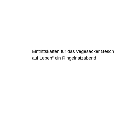
n
e
.
i
n
g
e
b
e
Eintrittskarten für das Vegesacker Gesc
n
auf Leben” ein Ringelnatzabend
.
S
u
c
h
e
n
a
c