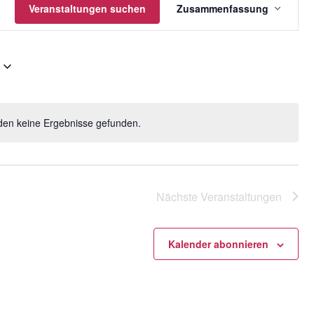
gen
Veranstaltungen suchen
Zusammenfassung
Ansichten
Navigatio
den keine Ergebnisse gefunden.
H
i
n
w
e
Nächste
Veranstaltungen
i
s
Kalender abonnieren