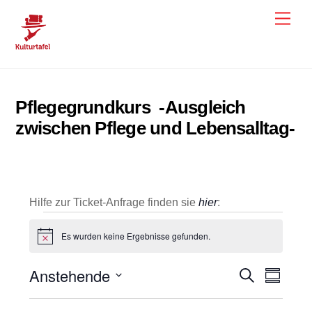
Skip
Men
to
content
Pflegegrundkurs -Ausgleich
zwischen Pflege und Lebensalltag-
Hilfe zur Ticket-Anfrage finden sie
hier
:
Veranstaltungen
Es wurden keine Ergebnisse gefunden.
H
i
n
Anstehende
Veranstal
Veran
S
w
Z
e
u
u
Ansic
D
Suche
i
c
s
s
h