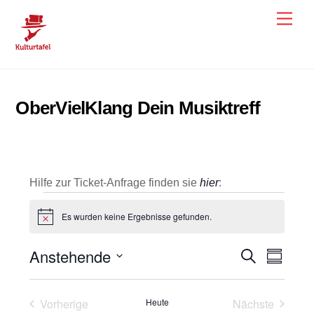
Skip
Men
to
content
OberVielKlang Dein Musiktreff
Hilfe zur Ticket-Anfrage finden sie
hier
:
Veranstaltungen
Es wurden keine Ergebnisse gefunden.
H
i
n
Anstehende
Veranstal
Veran
S
w
Z
e
u
u
Ansic
D
Suche
i
c
s
s
h
a
Navig
und
a
Vorherige
Heute
Nächste
e
m
t