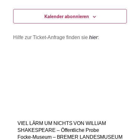
Veranstaltungen
Veranstaltu
Ansichten
m
u
e
Navigatio
m
Kalender abonnieren
n
f
a
a
u
s
Hilfe zur Ticket-Anfrage finden sie
hier
:
s
s
u
w
n
g
ä
h
l
e
n
.
VIEL LÄRM UM NICHTS VON WILLIAM
SHAKESPEARE – Öffentliche Probe
Focke-Museum – BREMER LANDESMUSEUM